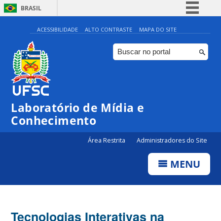
BRASIL
Simplifique!
ACESSIBILIDADE
ALTO CONTRASTE
MAPA DO SITE
Comunica BR
Participe
Acesso à informação
Legislação
Laboratório de Mídia e
Canais
Conhecimento
Área Restrita
Administradores do Site
MENU
Tecnologias Interativas na