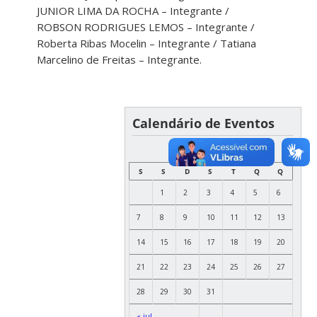
JUNIOR LIMA DA ROCHA – Integrante /
ROBSON RODRIGUES LEMOS – Integrante /
Roberta Ribas Mocelin – Integrante / Tatiana
Marcelino de Freitas – Integrante.
Calendário de Eventos
AGOSTO
S
S
D
S
T
Q
Q
1
2
3
4
5
6
7
8
9
10
11
12
13
14
15
16
17
18
19
20
21
22
23
24
25
26
27
28
29
30
31
« jul