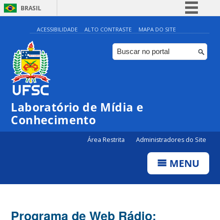
BRASIL
Simplifique!
ACESSIBILIDADE
ALTO CONTRASTE
MAPA DO SITE
Comunica BR
Participe
Acesso à informação
Legislação
Laboratório de Mídia e
Canais
Conhecimento
Área Restrita
Administradores do Site
MENU
Programa de Web Rádio: