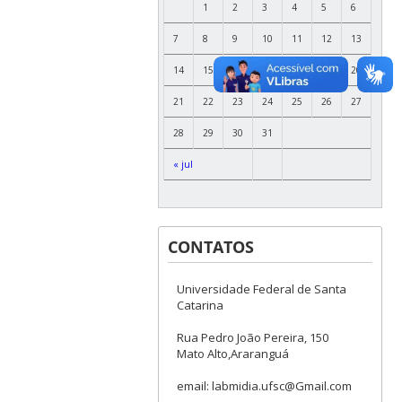
1
2
3
4
5
6
7
8
9
10
11
12
13
14
15
16
17
18
19
20
21
22
23
24
25
26
27
28
29
30
31
« jul
CONTATOS
Universidade Federal de Santa
Catarina
Rua Pedro João Pereira, 150
Mato Alto,Araranguá
email: labmidia.ufsc@Gmail.com