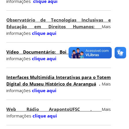
informações
clique aqui
Observatório de Tecnologias Inclusivas e
Educação em Direitos Humanos:
Mais
informações
clique aqui
Vídeo Documentário: Boi de Mamão.
Mais
informações
clique aqui
Interfaces Multimídia Interativas para o Totem
Digital do Museu Histórico de Araranguá
.
Mais
informações
clique aqui
Web Rádio ArapontoUFSC .
Mais
Informações
clique aqui