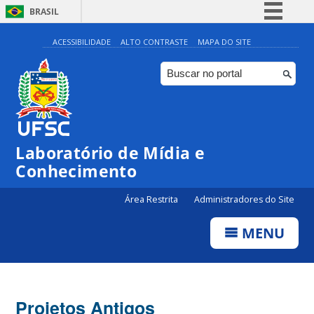
BRASIL
Simplifique!
ACESSIBILIDADE
ALTO CONTRASTE
MAPA DO SITE
Comunica BR
Participe
Acesso à informação
Legislação
Laboratório de Mídia e
Canais
Conhecimento
Área Restrita
Administradores do Site
MENU
Projetos Antigos