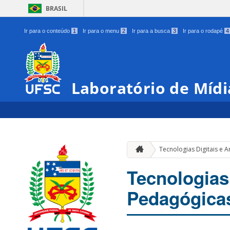
BRASIL
Ir para o conteúdo
1
Ir para o menu
2
Ir para a busca
3
Ir para o rodapé
4
Laboratório de Míd
Tecnologias Digitais e 
Tecnologias 
Pedagógica