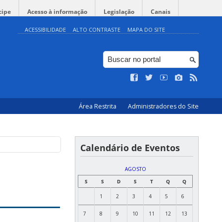
cipe
Acesso à informação
Legislação
Canais
ACESSIBILIDADE
ALTO CONTRASTE
MAPA DO SITE
Área Restrita
Administradores do Site
Calendário de Eventos
AGOSTO
S
S
D
S
T
Q
Q
1
2
3
4
5
6
7
8
9
10
11
12
13