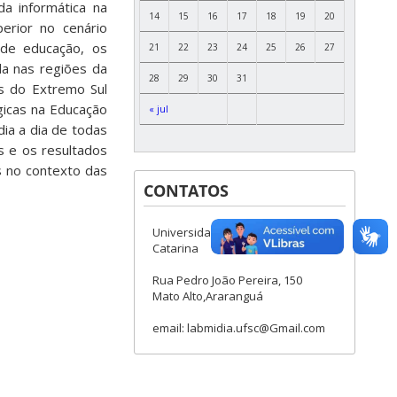
da informática na
14
15
16
17
18
19
20
perior no cenário
 de educação, os
21
22
23
24
25
26
27
da nas regiões da
28
29
30
31
os do Extremo Sul
gicas na Educação
« jul
dia a dia de todas
s e os resultados
s no contexto das
CONTATOS
Universidade Federal de Santa
Catarina
Rua Pedro João Pereira, 150
Mato Alto,Araranguá
email: labmidia.ufsc@Gmail.com